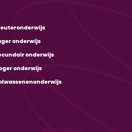
leuteronderwijs
ager onderwijs
ecundair onderwijs
oger onderwijs
olwassenenonderwijs