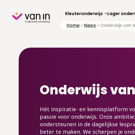
Skip
to
content
Kleuteronderwijs
Lager onder
Home
»
News
»
Onderwijs van 
Onderwijs va
Hét inspiratie- en kennisplatform v
passie voor onderwijs. Onze ambitie
ondersteunen in de dagelijkse lespr
beter te maken. We scherpen je ond