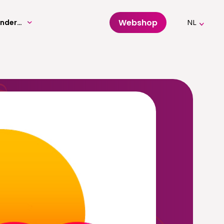
Webshop
Volwassenenonderwijs
NL