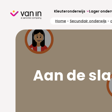
Skip
to
content
Kleuteronderwijs
Lager onder
Home
»
Secundair onderwijs
»
d
Aan de sla