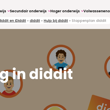
wijs
Secundair onderwijs
Hoger onderwijs
iddit en iDiddit
»
diddit
»
Hulp bij diddit
»
Stappenplan diddit
g in diddit