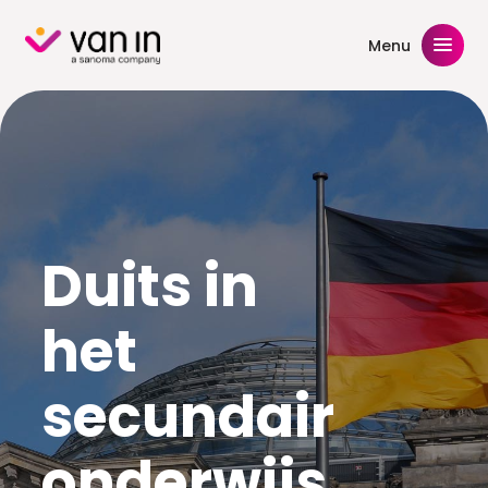
Skip
to
Menu
content
Duits in
het
secundair
onderwijs