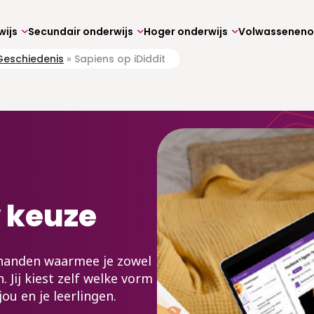
wijs
Secundair onderwijs
Hoger onderwijs
Geschiedenis
»
Sapiens op iDiddit
w keuze
 handen waarmee je zowel
. Jij kiest zelf welke vorm
ou en je leerlingen.