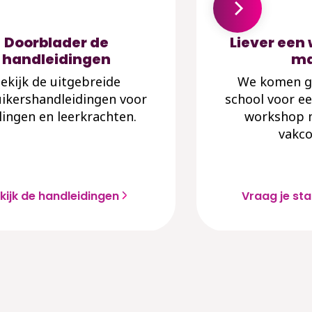
Doorblader de
Liever een
handleidingen
ma
ekijk de uitgebreide
We komen g
ikershandleidingen voor
school voor ee
lingen en leerkrachten.
workshop m
vakco
kijk de handleidingen
Vraag je st