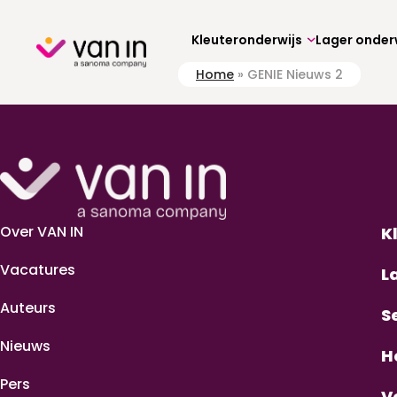
Skip
to
content
Kleuteronderwijs
Lager onder
Home
»
GENIE Nieuws 2
Over VAN IN
K
Vacatures
L
Auteurs
S
Nieuws
H
Pers
V