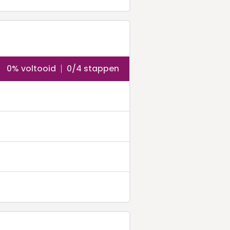
0% voltooid
0/4 stappen