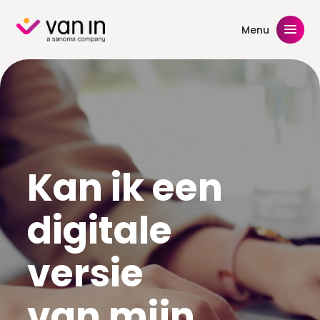
Skip
to
Menu
content
Kan ik een
digitale
versie
van mijn