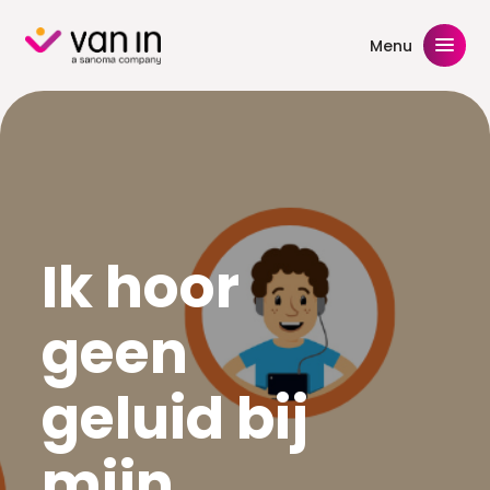
Skip
to
Menu
content
Ik hoor
geen
geluid bij
mijn