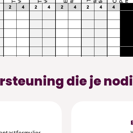
rsteuning die je nod
 contactformulier