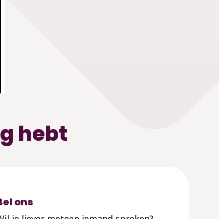
ig hebt
Bel ons
Wil je liever meteen iemand spreken?