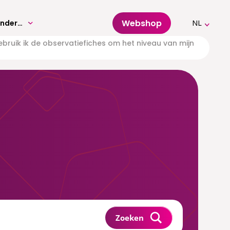
Webshop
Volwassenenonderwijs
NL
bruik ik de observatiefiches om het niveau van mijn
Zoeken