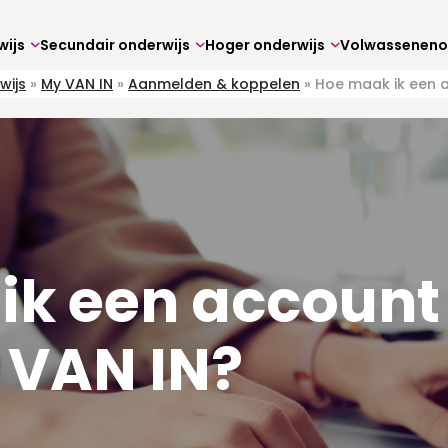
wijs
Secundair onderwijs
Hoger onderwijs
wijs
»
My VAN IN
»
Aanmelden & koppelen
»
Hoe maak ik een 
ik een account
 VAN IN?