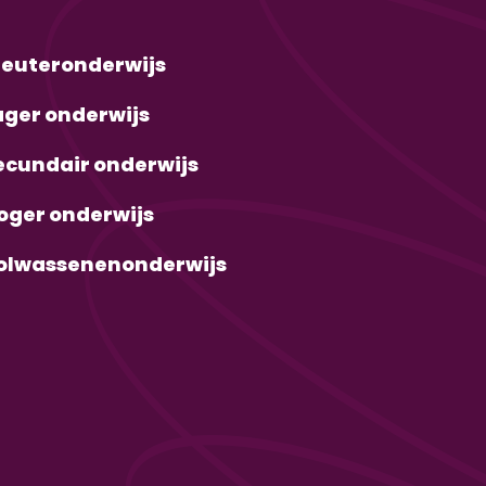
leuteronderwijs
ager onderwijs
ecundair onderwijs
oger onderwijs
olwassenenonderwijs