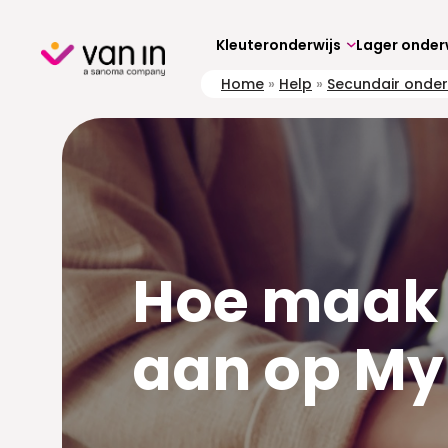
Skip
to
content
Kleuteronderwijs
Lager onder
Home
»
Help
»
Secundair onder
Hoe maak 
aan op My