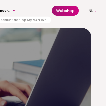
Webshop
Volwassenenonderwijs
NL
account aan op My VAN IN?