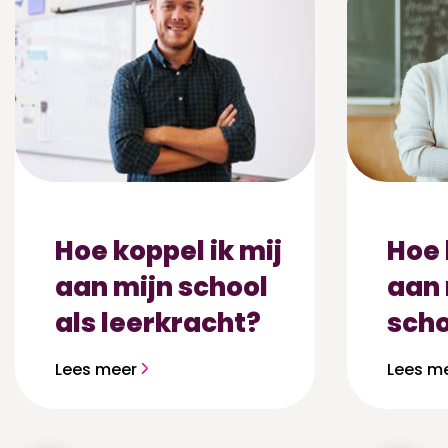
Hoe koppel ik mij
Hoe 
aan mijn school
aan
als leerkracht?
sch
Lees meer
Lees m