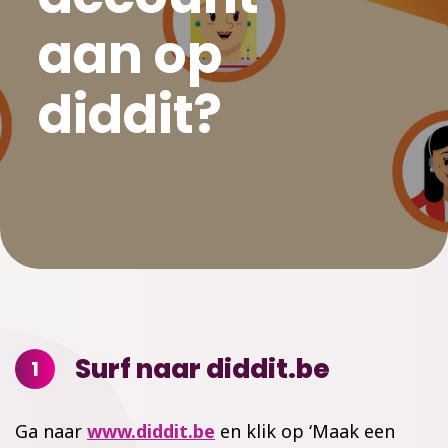
aan op
diddit?
Surf naar diddit.be
1
Ga naar
www.diddit.be
en klik op ‘Maak een