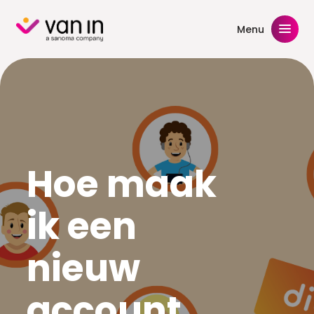
Skip
to
Menu
content
Hoe maak
ik een
nieuw
account