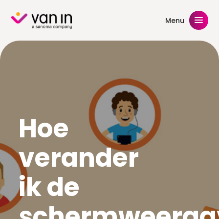
Skip
to
Menu
content
Hoe
verander
ik de
schermweerga