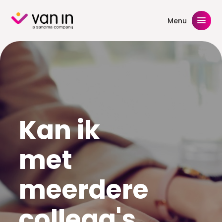
Skip
to
Menu
content
Kan ik
met
meerdere
collega's