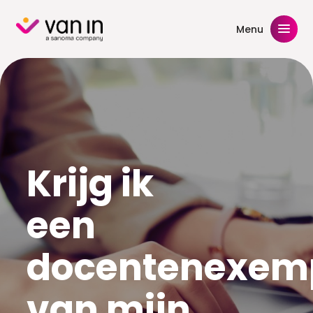
Skip
to
Menu
content
Krijg ik
een
docentenexem
van mijn