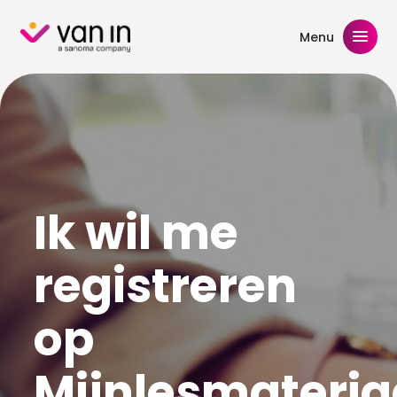
Skip
to
Menu
content
Ik wil me
registreren
op
Mijnlesmateria