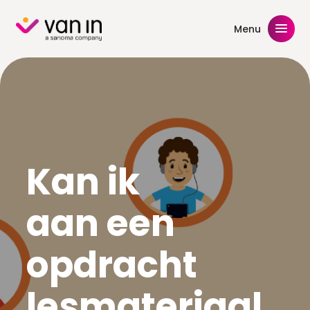
Skip
to
Menu
content
Kan ik
aan een
opdracht
lesmateriaal