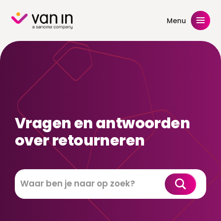
Skip
to
Menu
content
Vragen en antwoorden
over retourneren
Zoeken