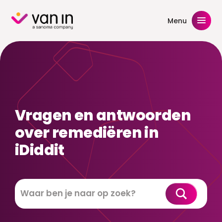
Skip
to
Menu
content
Vragen en antwoorden
over remediëren in
iDiddit
Zoeken