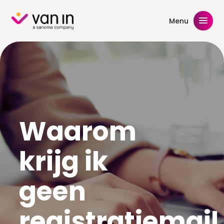
Skip
to
Menu
content
Waarom
krijg ik
geen
registratiemail