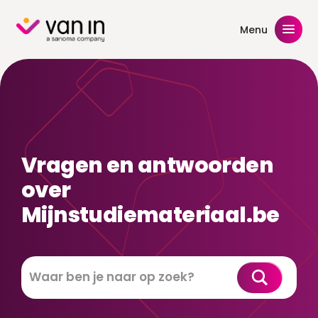
Skip
to
Menu
content
Vragen en antwoorden
over
Mijnstudiemateriaal.be
Zoeken