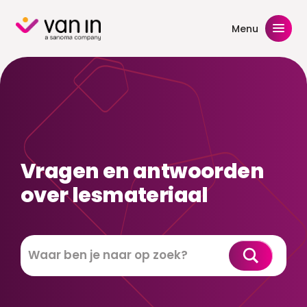
Skip
to
Menu
content
Vragen en antwoorden
over lesmateriaal
Zoeken