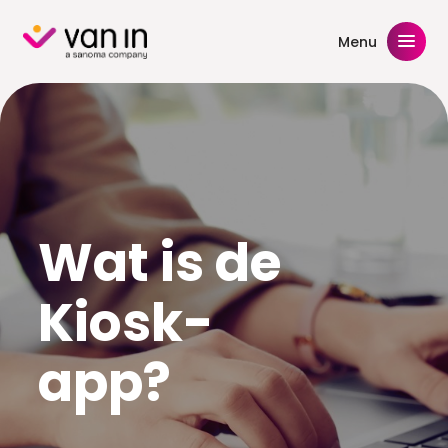
Skip
to
Menu
content
Wat is de
Kiosk-
app?