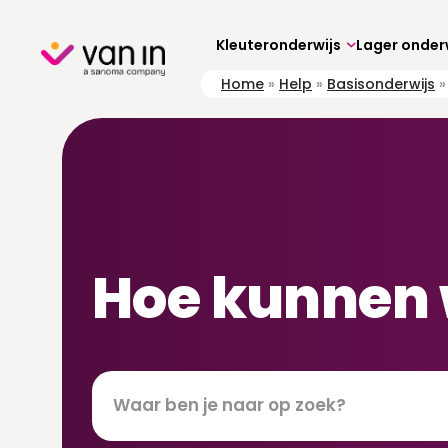
Skip
to
content
Kleuteronderwijs
Lager onder
Home
»
Help
»
Basisonderwijs
Hoe kunnen 
Zoeken