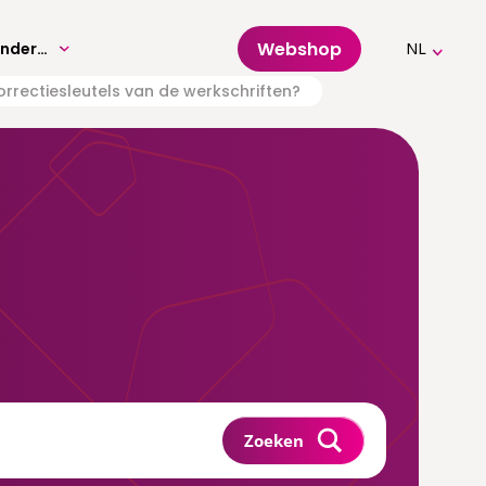
Webshop
Volwassenenonderwijs
NL
correctiesleutels van de werkschriften?
Zoeken