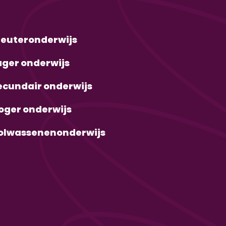
leuteronderwijs
ager onderwijs
ecundair onderwijs
oger onderwijs
olwassenenonderwijs