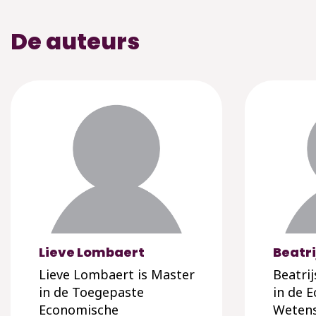
De auteurs
Lieve Lombaert
Beatri
Lieve Lombaert is Master
Beatrij
in de Toegepaste
in de 
Economische
Weten