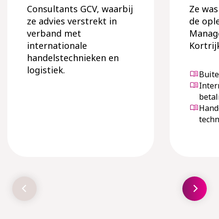
Consultants GCV, waarbij
Ze was
ze advies verstrekt in
de opl
verband met
Manag
internationale
Kortrij
handelstechnieken en
logistiek.
Buit
Inter
betal
Hande
tech