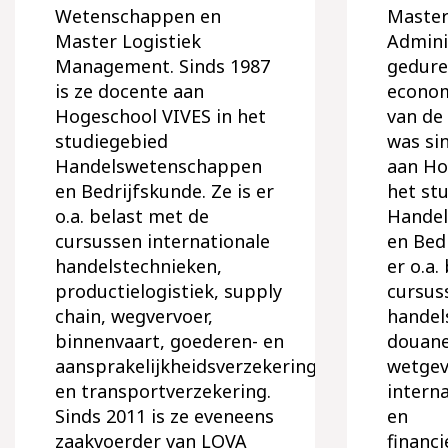
Wetenschappen en
Master
Master Logistiek
Adminis
Management. Sinds 1987
geduren
is ze docente aan
econom
Hogeschool VIVES in het
van de 
studiegebied
was si
Handelswetenschappen
aan Ho
en Bedrijfskunde. Ze is er
het st
o.a. belast met de
Hande
cursussen internationale
en Bed
handelstechnieken,
er o.a.
productielogistiek, supply
cursus
chain, wegvervoer,
handel
binnenvaart, goederen- en
douane-
aansprakelijkheidsverzekering
wetgev
en transportverzekering.
interna
Sinds 2011 is ze eveneens
en
zaakvoerder van LOVA
financ