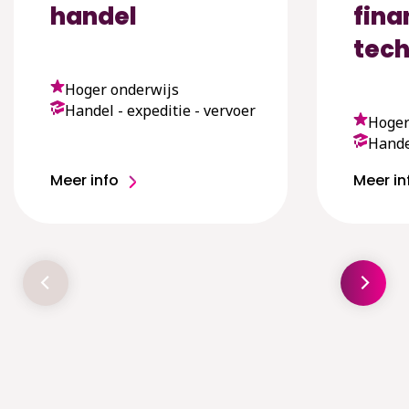
handel
fina
tec
Hoger onderwijs
Handel - expeditie - vervoer
Hoger
Handel
Meer info
Meer in