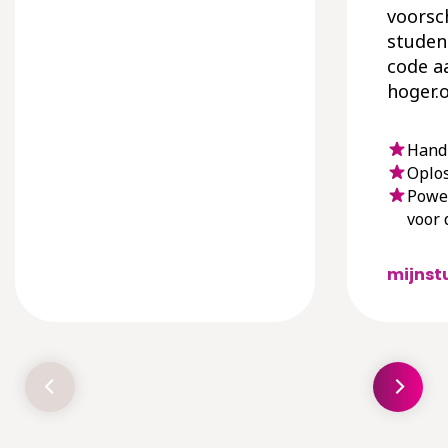
voorsc
studen
code a
hoger.
Handl
Oplos
Powe
voor 
mijnst