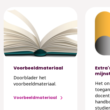
Voorbeeldmateriaal
Extra'
mijns
Doorblader het
Het onl
voorbeeldmateriaal.
toegan
docent
Voorbeeldmateriaal
handbo
studie