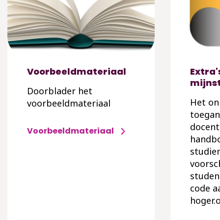
Voorbeeldmateriaal
Extra'
mijns
Doorblader het
Het onl
voorbeeldmateriaal
toegan
docent
Voorbeeldmateriaal
handbo
studie
voorsc
studen
code a
hoger.