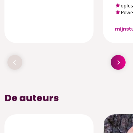
oplos
Powe
mijnst
De auteurs