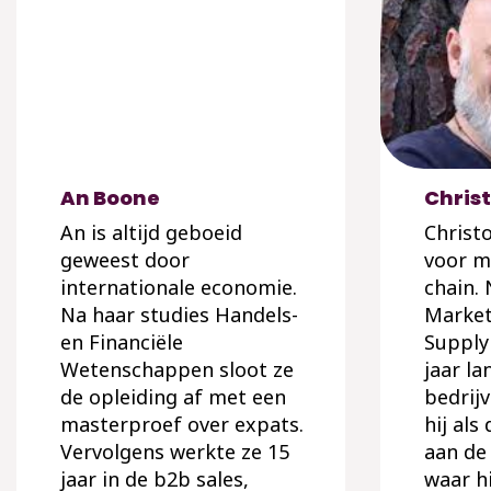
An Boone
Christ
An is altijd geboeid
Christ
geweest door
voor m
internationale economie.
chain. 
Na haar studies Handels-
Market
en Financiële
Supply
Wetenschappen sloot ze
jaar la
de opleiding af met een
bedrij
masterproef over expats.
hij als
Vervolgens werkte ze 15
aan de
jaar in de b2b sales,
waar hi