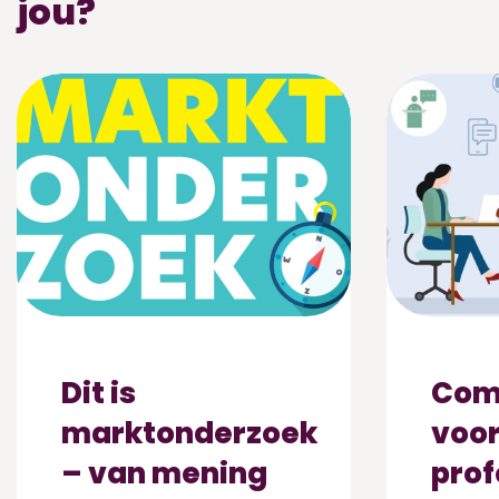
jou?
Dit is
Comm
marktonderzoek
voor
– van mening
prof