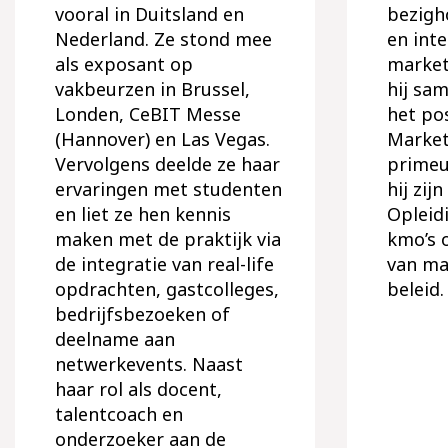
vooral in Duitsland en
bezigh
Nederland. Ze stond mee
en int
als exposant op
marketi
vakbeurzen in Brussel,
hij sa
Londen, CeBIT Messe
het po
(Hannover) en Las Vegas.
Market
Vervolgens deelde ze haar
primeu
ervaringen met studenten
hij zij
en liet ze hen kennis
Opleid
maken met de praktijk via
kmo’s 
de integratie van real-life
van ma
opdrachten, gastcolleges,
beleid.
bedrijfsbezoeken of
deelname aan
netwerkevents. Naast
haar rol als docent,
talentcoach en
onderzoeker aan de