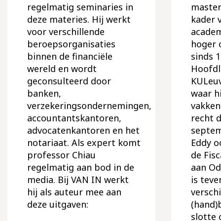
regelmatig seminaries in
master
deze materies. Hij werkt
kader 
voor verschillende
academ
beroepsorganisaties
hoger o
binnen de financiële
sinds 1
wereld en wordt
Hoofdl
geconsulteerd door
KULeu
banken,
waar h
verzekeringsondernemingen,
vakken
accountantskantoren,
recht d
advocatenkantoren en het
septem
notariaat. Als expert komt
Eddy o
professor Chiau
de Fis
regelmatig aan bod in de
aan Odi
media. Bij VAN IN werkt
is teve
hij als auteur mee aan
verschi
deze uitgaven:
(hand)b
slotte