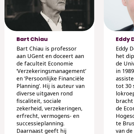
Bart Chiau
Eddy 
Bart Chiau is professor
Eddy D
aan UGent en doceert aan
het di
de faculteit Economie
de Uni
‘Verzekeringsmanagement’
in 1989
en ‘Persoonlijke Financiële
assist
Planning’. Hij is auteur van
tot 30
diverse uitgaven rond
lokroe
fiscaliteit, sociale
bracht
zekerheid, verzekeringen,
de Eco
erfrecht, vermogens- en
Hogesc
successieplanning.
te Brus
Daarnaast geeft hij
van de 