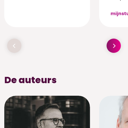
mijnst
De auteurs