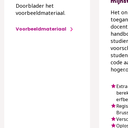
mijns
Doorblader het
Het onl
voorbeeldmateriaal.
toegan
docent
Voorbeeldmateriaal
handbo
studie
voorsc
studen
code a
hoger.
Extra
bere
erfbe
Regis
Bruss
Versc
Oplos