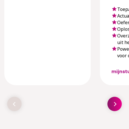
Toep
Actual
Oefe
Oplos
Overz
uit h
Powe
voor 
mijnst