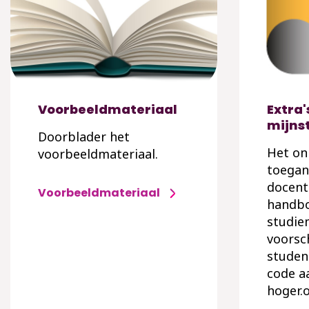
Voorbeeldmateriaal
Extra'
mijns
Doorblader het
Het onl
voorbeeldmateriaal.
toegan
docent
Voorbeeldmateriaal
handbo
studie
voorsc
studen
code a
hoger.