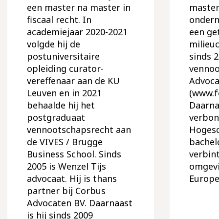
een master na master in
master
fiscaal recht. In
ondern
academiejaar 2020-2021
een ge
volgde hij de
milieuc
postuniversitaire
sinds 
opleiding curator-
vennoo
vereffenaar aan de KU
Advoca
Leuven en in 2021
(www.f
behaalde hij het
Daarnaa
postgraduaat
verbon
vennootschapsrecht aan
Hogesc
de VIVES / Brugge
bachelo
Business School. Sinds
verbin
2005 is Wenzel Tijs
omgevi
advocaat. Hij is thans
Europe
partner bij Corbus
Advocaten BV. Daarnaast
is hij sinds 2009