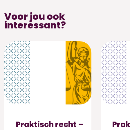
Voor jou ook
interessant?
Praktisch recht –
Prak