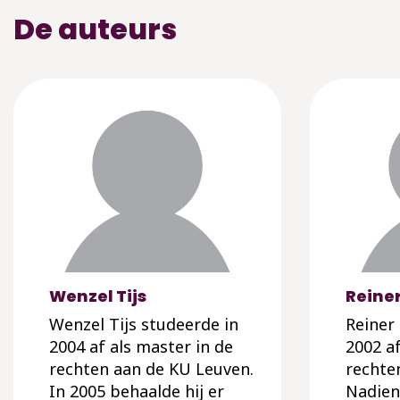
De auteurs
Wenzel Tijs
Reiner
Wenzel Tijs studeerde in
Reiner 
2004 af als master in de
2002 af
rechten aan de KU Leuven.
rechte
In 2005 behaalde hij er
Nadien