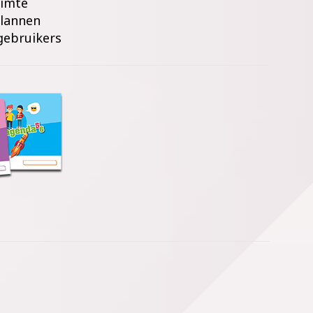
uimte
plannen
gebruikers