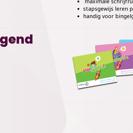
maximale schrijfr
stapsgewijs leren 
handig voor bingel
ggend