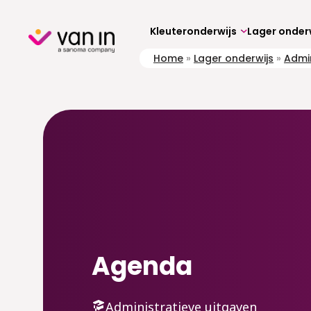
Skip
to
content
Kleuteronderwijs
Lager onder
Home
»
Lager onderwijs
»
Admin
Agenda
Administratieve uitgaven