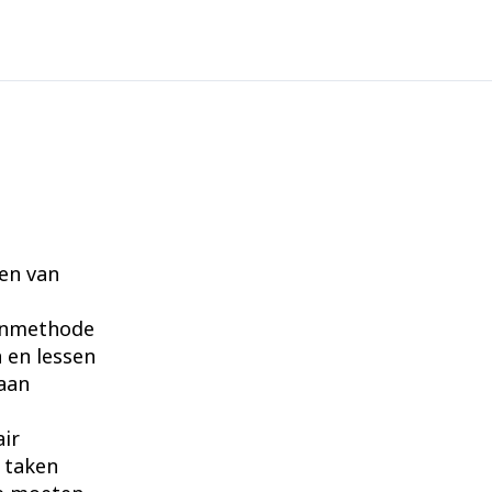
ren van
anmethode
 en lessen
aan
air
n taken