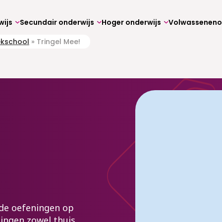
wijs
Secundair onderwijs
Hoger onderwijs
ekschool
»
Tringel Mee!
j de oefeningen op
rlingen zowel thuis