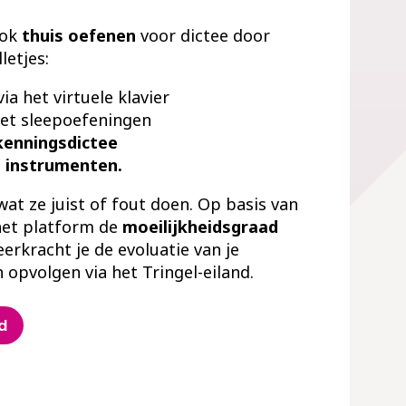
ook
thuis oefenen
voor dictee door
etjes:
ia het virtuele klavier
t sleepoefeningen
kenningsdictee
e
instrumenten.
 wat ze juist of fout doen. Op basis van
et platform de
moeilijkheidsgraad
eerkracht je de evoluatie van je
 opvolgen via het Tringel-eiland.
d