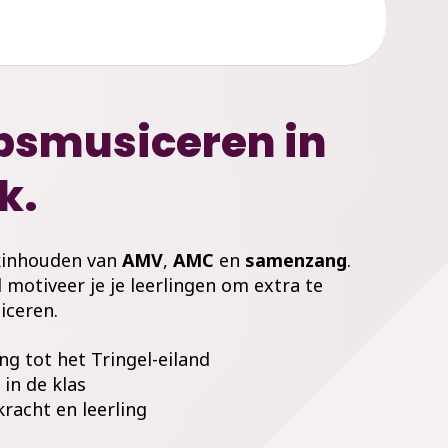
psmusiceren in
k.
akinhouden van
AMV
,
AMC
en
samenzang
.
d motiveer je je leerlingen om extra te
iceren.
ang tot het Tringel-eiland
in de klas
racht en leerling