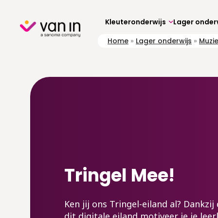
Skip
to
content
Kleuteronderwijs
Lager onder
Home
»
Lager onderwijs
»
Muzi
Tringel Mee!
Ken jij ons Tringel-eiland al? Dankzi
dit digitale eiland motiveer je je lee