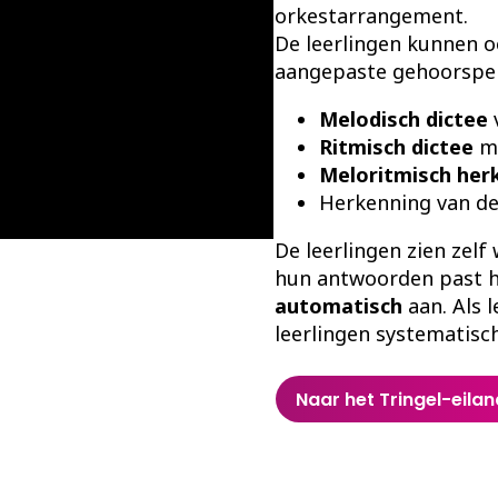
orkestarrangement.
De leerlingen kunnen 
aangepaste gehoorspell
Melodisch dictee
v
Ritmisch dictee
me
Meloritmisch her
Herkenning van d
De leerlingen zien zelf
hun antwoorden past h
automatisch
aan. Als l
leerlingen systematisch
Naar het Tringel-eilan