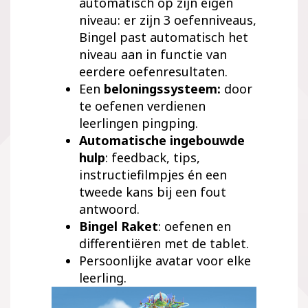
automatisch op zijn eigen
niveau: er zijn 3
oefen
niveaus
,
Bingel past automatisch het
niveau aan in functie
van
eerdere
oefen
resultaten
.
Een
beloningssysteem:
door
te oefenen verdienen
leerlingen
pingping
.
Automatische i
ngebouwde
hulp
:
feedback
,
tips
,
instructiefilmpjes
én een
tweede kans
bij een fout
antwoord.
Bingel Raket
: oefenen en
differentiëren met de tablet.
Persoonlijke avatar voor elke
leerling.