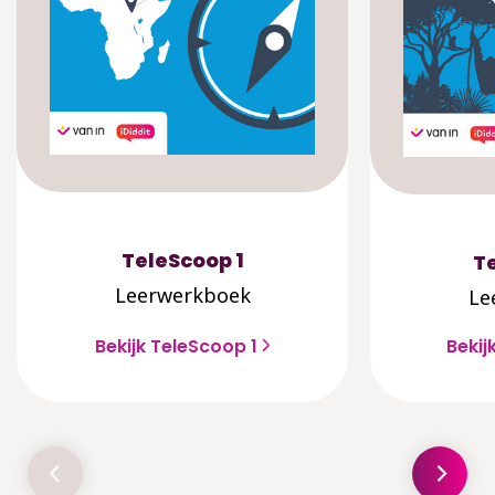
TeleScoop 1
T
Leerwerkboek
Le
Bekijk TeleScoop 1
Bekij