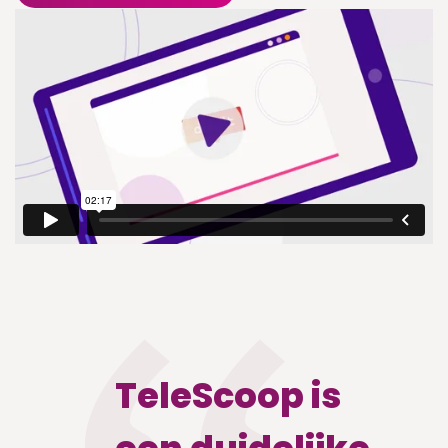
TeleScoop is
Hee