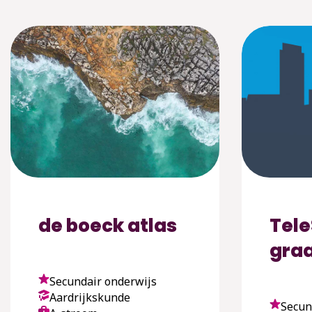
de boeck atlas
Tel
graa
Secundair onderwijs
Aardrijkskunde
Secun