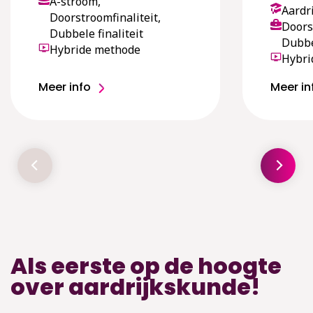
A-stroom,
Aardr
Doorstroomfinaliteit,
Doors
Dubbele finaliteit
Dubbel
Hybride methode
Hybri
Meer info
Meer in
Als eerste op de hoogte
over aardrijkskunde!