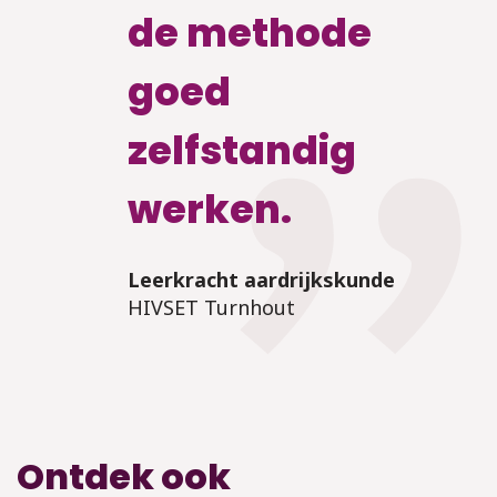
a
de methode
R
goed
zelfstandig
werken.
Leerkracht aardrijkskunde
HIVSET Turnhout
Ontdek ook