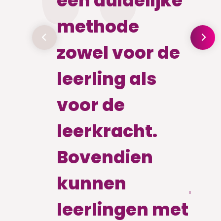
een duidelijke
str
methode
dui
zowel voor de
tim
leerling als
les
voor de
klo
leerkracht.
met
Bovendien
aa
kunnen
jaa
leerlingen met
L