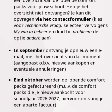
een overzicht van de lopende comfort
packs voor jouw school.
Heb je het
overzicht niet ontvangen? Je kan dit
opvragen
via het contactformulier
(kies
voor
T
echnnische vraag,
selecteer vervolgens
My van in beheer
en duid bij
probleem
de
optie
andere
aan)
In september
ontvang je opnieuw een e-
mail, met het overzicht van dat moment
(aangepast o.b.v. nieuwe aankopen en
eventuele annuleringen)
Eind oktober
worden de lopende comfort
packs gefactureerd (m.u.v. de comfort
packs die je nieuw aankocht voor
schooljaar 2026-2027, hiervoor ontvang je
een aparte factuur)