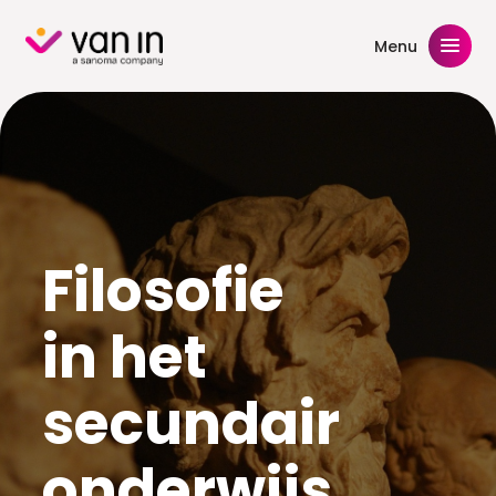
Skip
to
Menu
content
Filosofie
in het
secundair
onderwijs