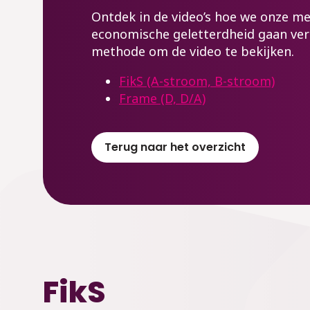
Ontdek in de video’s hoe we onze me
economische geletterdheid gaan ver
methode om de video te bekijken.
FikS (A-stroom, B-stroom)
Frame (D, D/A)
Terug naar het overzicht
FikS