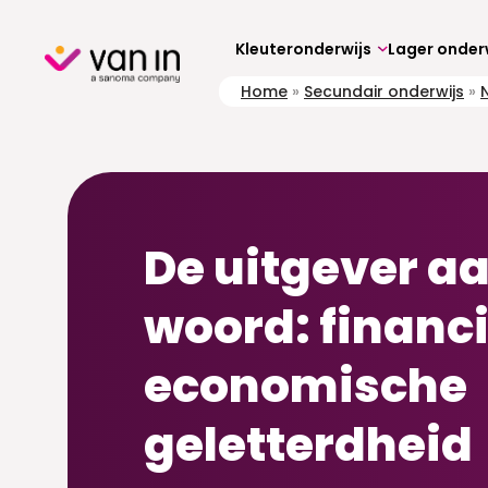
Skip
to
content
Kleuteronderwijs
Lager onder
Home
»
Secundair onderwijs
»
De uitgever aa
woord: financi
economische
geletterdheid