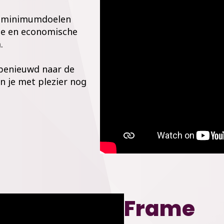
uwe minimumdoelen
le en economische
.
 benieuwd naar de
n je met plezier nog
Frame