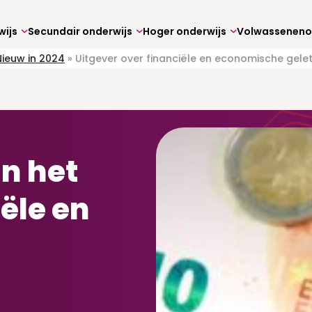
wijs
Secundair onderwijs
Hoger onderwijs
Nieuw in 2024
»
Uitgever over financiële en economische gele
n het
ële en