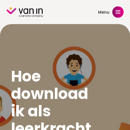
Skip
to
Menu
content
Hoe
download
ik als
leerkracht