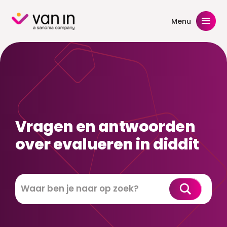
Skip
to
Menu
content
Vragen en antwoorden
over evalueren in diddit
Zoeken