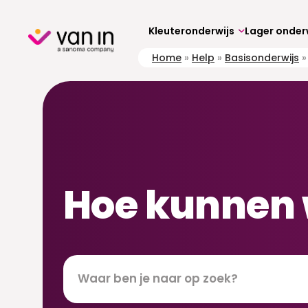
Skip
to
content
Kleuteronderwijs
Lager onder
Home
»
Help
»
Basisonderwijs
Hoe kunnen 
Zoeken