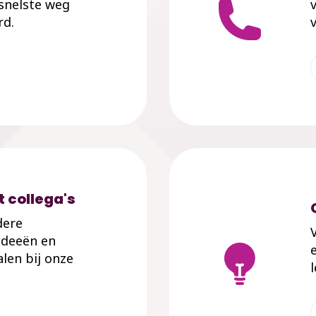
 snelste weg
rd.
v
 collega's
dere
ideeën en
len bij onze