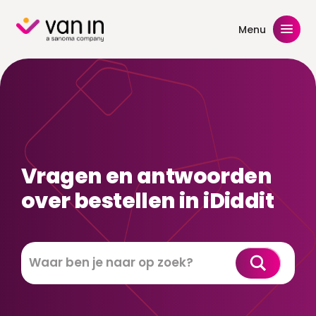
Skip
to
Menu
content
Vragen en antwoorden
over bestellen in iDiddit
Zoeken