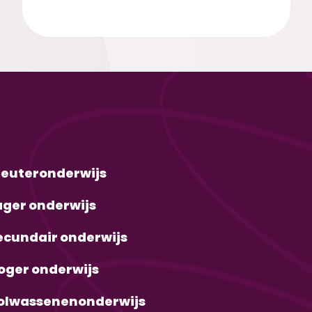
leuteronderwijs
ager onderwijs
ecundair onderwijs
oger onderwijs
olwassenenonderwijs