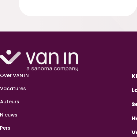
Over VAN IN
K
Vacatures
L
Auteurs
S
Nieuws
H
Pers
V