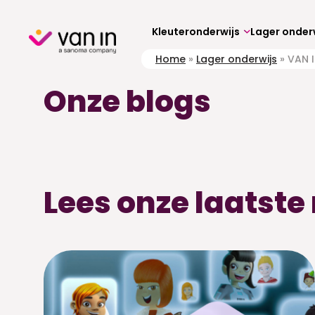
Skip
to
content
Kleuteronderwijs
Lager onder
Home
»
Lager onderwijs
»
VAN I
Onze blogs
Lees onze laatst